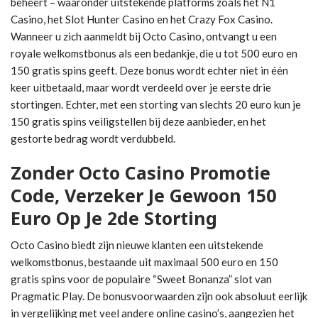
beheert – waaronder uitstekende platforms zoals het N1
Casino, het Slot Hunter Casino en het Crazy Fox Casino.
Wanneer u zich aanmeldt bij Octo Casino, ontvangt u een
royale welkomstbonus als een bedankje, die u tot 500 euro en
150 gratis spins geeft. Deze bonus wordt echter niet in één
keer uitbetaald, maar wordt verdeeld over je eerste drie
stortingen. Echter, met een storting van slechts 20 euro kun je
150 gratis spins veiligstellen bij deze aanbieder, en het
gestorte bedrag wordt verdubbeld.
Zonder Octo Casino Promotie
Code, Verzeker Je Gewoon 150
Euro Op Je 2de Storting
Octo Casino biedt zijn nieuwe klanten een uitstekende
welkomstbonus, bestaande uit maximaal 500 euro en 150
gratis spins voor de populaire “Sweet Bonanza” slot van
Pragmatic Play. De bonusvoorwaarden zijn ook absoluut eerlijk
in vergelijking met veel andere online casino’s, aangezien het