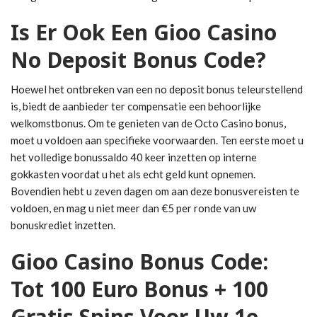
Is Er Ook Een Gioo Casino
No Deposit Bonus Code?
Hoewel het ontbreken van een no deposit bonus teleurstellend
is, biedt de aanbieder ter compensatie een behoorlijke
welkomstbonus. Om te genieten van de Octo Casino bonus,
moet u voldoen aan specifieke voorwaarden. Ten eerste moet u
het volledige bonussaldo 40 keer inzetten op interne
gokkasten voordat u het als echt geld kunt opnemen.
Bovendien hebt u zeven dagen om aan deze bonusvereisten te
voldoen, en mag u niet meer dan €5 per ronde van uw
bonuskrediet inzetten.
Gioo Casino Bonus Code:
Tot 100 Euro Bonus + 100
Gratis Spins Voor Uw 1e