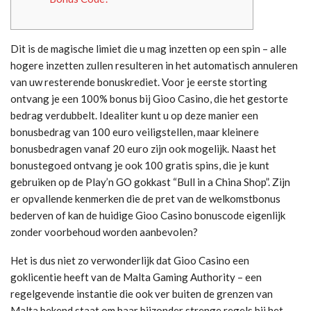
Dit is de magische limiet die u mag inzetten op een spin – alle
hogere inzetten zullen resulteren in het automatisch annuleren
van uw resterende bonuskrediet. Voor je eerste storting
ontvang je een 100% bonus bij Gioo Casino, die het gestorte
bedrag verdubbelt. Idealiter kunt u op deze manier een
bonusbedrag van 100 euro veiligstellen, maar kleinere
bonusbedragen vanaf 20 euro zijn ook mogelijk. Naast het
bonustegoed ontvang je ook 100 gratis spins, die je kunt
gebruiken op de Play’n GO gokkast “Bull in a China Shop”. Zijn
er opvallende kenmerken die de pret van de welkomstbonus
bederven of kan de huidige Gioo Casino bonuscode eigenlijk
zonder voorbehoud worden aanbevolen?
Het is dus niet zo verwonderlijk dat Gioo Casino een
goklicentie heeft van de Malta Gaming Authority – een
regelgevende instantie die ook ver buiten de grenzen van
Malta bekend staat om haar bijzonder strenge regels bij het