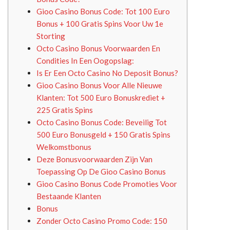
Gioo Casino Bonus Code: Tot 100 Euro
Bonus + 100 Gratis Spins Voor Uw 1e
Storting
Octo Casino Bonus Voorwaarden En
Condities In Een Oogopslag:
Is Er Een Octo Casino No Deposit Bonus?
Gioo Casino Bonus Voor Alle Nieuwe
Klanten: Tot 500 Euro Bonuskrediet +
225 Gratis Spins
Octo Casino Bonus Code: Beveilig Tot
500 Euro Bonusgeld + 150 Gratis Spins
Welkomstbonus
Deze Bonusvoorwaarden Zijn Van
Toepassing Op De Gioo Casino Bonus
Gioo Casino Bonus Code Promoties Voor
Bestaande Klanten
Bonus
Zonder Octo Casino Promo Code: 150