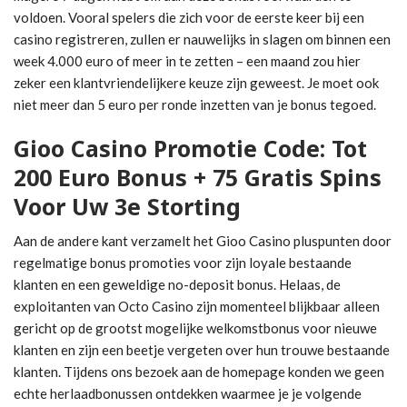
voldoen. Vooral spelers die zich voor de eerste keer bij een
casino registreren, zullen er nauwelijks in slagen om binnen een
week 4.000 euro of meer in te zetten – een maand zou hier
zeker een klantvriendelijkere keuze zijn geweest. Je moet ook
niet meer dan 5 euro per ronde inzetten van je bonus tegoed.
Gioo Casino Promotie Code: Tot
200 Euro Bonus + 75 Gratis Spins
Voor Uw 3e Storting
Aan de andere kant verzamelt het Gioo Casino pluspunten door
regelmatige bonus promoties voor zijn loyale bestaande
klanten en een geweldige no-deposit bonus. Helaas, de
exploitanten van Octo Casino zijn momenteel blijkbaar alleen
gericht op de grootst mogelijke welkomstbonus voor nieuwe
klanten en zijn een beetje vergeten over hun trouwe bestaande
klanten. Tijdens ons bezoek aan de homepage konden we geen
echte herlaadbonussen ontdekken waarmee je je volgende