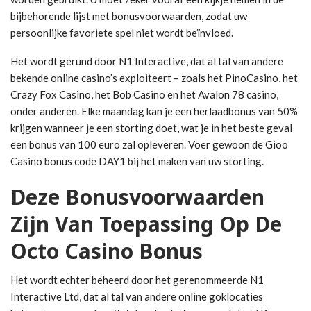
bijbehorende lijst met bonusvoorwaarden, zodat uw
persoonlijke favoriete spel niet wordt beïnvloed.
Het wordt gerund door N1 Interactive, dat al tal van andere
bekende online casino’s exploiteert – zoals het PinoCasino, het
Crazy Fox Casino, het Bob Casino en het Avalon 78 casino,
onder anderen. Elke maandag kan je een herlaadbonus van 50%
krijgen wanneer je een storting doet, wat je in het beste geval
een bonus van 100 euro zal opleveren. Voer gewoon de Gioo
Casino bonus code DAY1 bij het maken van uw storting.
Deze Bonusvoorwaarden
Zijn Van Toepassing Op De
Octo Casino Bonus
Het wordt echter beheerd door het gerenommeerde N1
Interactive Ltd, dat al tal van andere online goklocaties