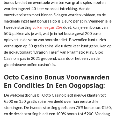
bonus krediet en eventuele winsten van gratis spins moeten
worden ingezet 40 keer voordat intrekking. Aan de
omzetvereisten moet binnen 5 dagen worden voldaan, en de
maximale inzet met bonussaldo is 1 euro per spin. Wanneer je je
tweede storting
vulkan vegas 25€
doet, kun je een bonus van
50% pakken als je wilt, wat je in het beste geval 200 euro
oplevert in de vorm van bonuskrediet. Bovendien kunt u zich
verheugen op 50 gratis spins, die u deze keer kunt gebruiken op
de gokautomaat “Dragon Tiger” van Pragmatic Play. Gioo
Casino is pas in 2021 geopend, waardoor het een van de
gloednieuwe online casino’s is.
Octo Casino Bonus Voorwaarden
En Condities In Een Oogopslag:
De welkomstbonus bij Octo Casino biedt nieuwe klanten tot
€500 en 150 gratis spins, verdeeld over hun eerste drie
stortingen. De tweede storting geeft een 75% bonus tot €150,
en de derde storting biedt een 100% bonus tot €200. Vandaag