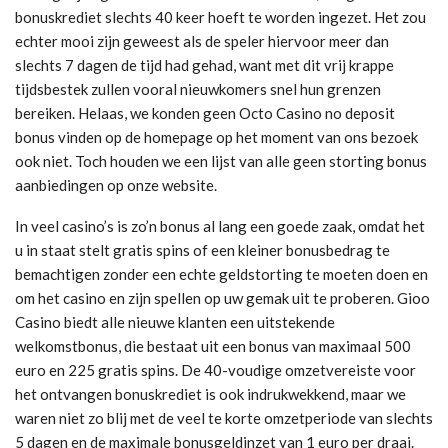
bonuskrediet slechts 40 keer hoeft te worden ingezet. Het zou
echter mooi zijn geweest als de speler hiervoor meer dan
slechts 7 dagen de tijd had gehad, want met dit vrij krappe
tijdsbestek zullen vooral nieuwkomers snel hun grenzen
bereiken. Helaas, we konden geen Octo Casino no deposit
bonus vinden op de homepage op het moment van ons bezoek
ook niet. Toch houden we een lijst van alle geen storting bonus
aanbiedingen op onze website.
In veel casino’s is zo’n bonus al lang een goede zaak, omdat het
u in staat stelt gratis spins of een kleiner bonusbedrag te
bemachtigen zonder een echte geldstorting te moeten doen en
om het casino en zijn spellen op uw gemak uit te proberen. Gioo
Casino biedt alle nieuwe klanten een uitstekende
welkomstbonus, die bestaat uit een bonus van maximaal 500
euro en 225 gratis spins. De 40-voudige omzetvereiste voor
het ontvangen bonuskrediet is ook indrukwekkend, maar we
waren niet zo blij met de veel te korte omzetperiode van slechts
5 dagen en de maximale bonusgeldinzet van 1 euro per draai.